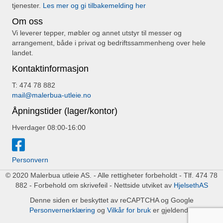
tjenester.
Les mer og gi tilbakemelding her
Om oss
Vi leverer tepper, møbler og annet utstyr til messer og
arrangement, både i privat og bedriftssammenheng over hele
landet.
Kontaktinformasjon
T: 474 78 882
mail@malerbua-utleie.no
Åpningstider (lager/kontor)
Hverdager 08:00-16:00
Personvern
© 2020 Malerbua utleie AS. - Alle rettigheter forbeholdt - Tlf. 474 78
882 - Forbehold om skrivefeil - Nettside utviket av
HjelsethAS
Denne siden er beskyttet av reCAPTCHA og Google
Personvernerklæring
og
Vilkår for bruk
er gjeldende.