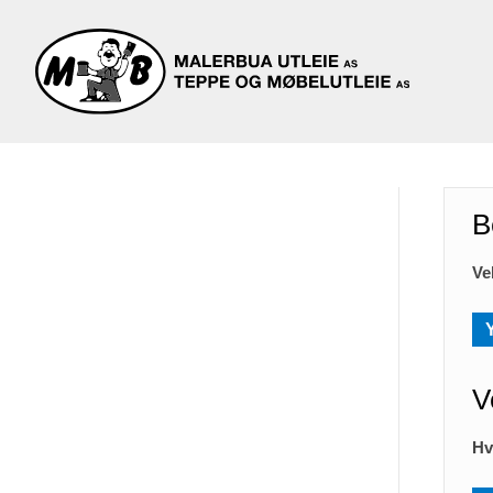
B
Ve
V
Hv