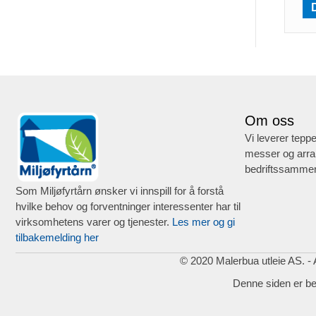
Om oss
Vi leverer teppe
messer og arra
bedriftssammen
Som Miljøfyrtårn ønsker vi innspill for å forstå
hvilke behov og forventninger interessenter har til
virksomhetens varer og tjenester.
Les mer og gi
tilbakemelding her
© 2020 Malerbua utleie AS. - A
Denne siden er b