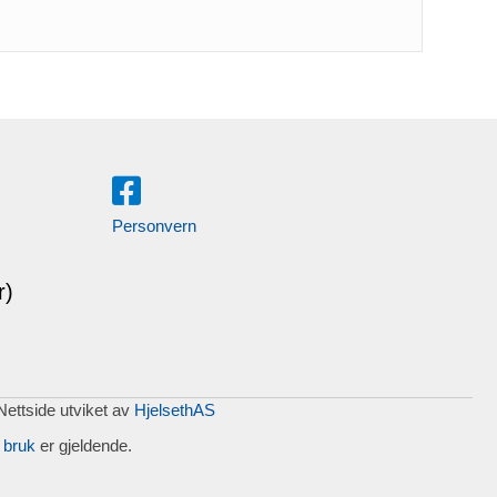
Personvern
r)
 Nettside utviket av
HjelsethAS
 bruk
er gjeldende.