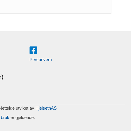
Personvern
r)
 Nettside utviket av
HjelsethAS
 bruk
er gjeldende.