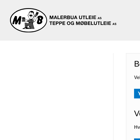
B
Ve
V
Hv