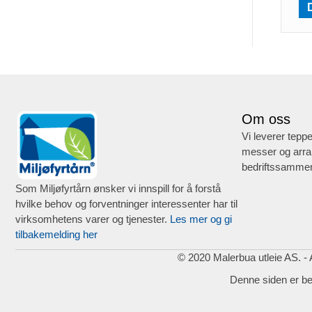
Om oss
Vi leverer teppe
messer og arra
bedriftssammen
Som Miljøfyrtårn ønsker vi innspill for å forstå
hvilke behov og forventninger interessenter har til
virksomhetens varer og tjenester.
Les mer og gi
tilbakemelding her
© 2020 Malerbua utleie AS. - A
Denne siden er b