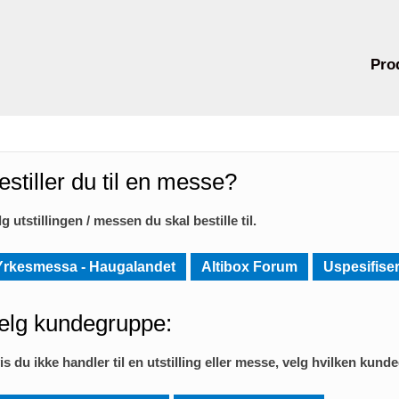
Pro
estiller du til en messe?
lg utstillingen / messen du skal bestille til.
Yrkesmessa - Haugalandet
Altibox Forum
Uspesifiser
elg kundegruppe:
is du ikke handler til en utstilling eller messe, velg hvilken kund