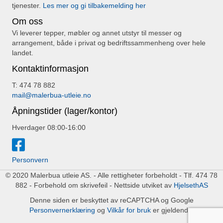
tjenester.
Les mer og gi tilbakemelding her
Om oss
Vi leverer tepper, møbler og annet utstyr til messer og
arrangement, både i privat og bedriftssammenheng over hele
landet.
Kontaktinformasjon
T: 474 78 882
mail@malerbua-utleie.no
Åpningstider (lager/kontor)
Hverdager 08:00-16:00
Personvern
© 2020 Malerbua utleie AS. - Alle rettigheter forbeholdt - Tlf. 474 78
882 - Forbehold om skrivefeil - Nettside utviket av
HjelsethAS
Denne siden er beskyttet av reCAPTCHA og Google
Personvernerklæring
og
Vilkår for bruk
er gjeldende.