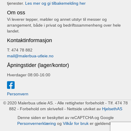
tjenester.
Les mer og gi tilbakemelding her
Om oss
Vi leverer tepper, møbler og annet utstyr til messer og
arrangement, både i privat og bedriftssammenheng over hele
landet.
Kontaktinformasjon
T: 474 78 882
mail@malerbua-utleie.no
Åpningstider (lager/kontor)
Hverdager 08:00-16:00
Personvern
© 2020 Malerbua utleie AS. - Alle rettigheter forbeholdt - Tlf. 474 78
882 - Forbehold om skrivefeil - Nettside utviket av
HjelsethAS
Denne siden er beskyttet av reCAPTCHA og Google
Personvernerklæring
og
Vilkår for bruk
er gjeldende.