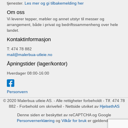
tjenester.
Les mer og gi tilbakemelding her
Om oss
Vi leverer tepper, møbler og annet utstyr til messer og
arrangement, både i privat og bedriftssammenheng over hele
landet.
Kontaktinformasjon
T: 474 78 882
mail@malerbua-utleie.no
Åpningstider (lager/kontor)
Hverdager 08:00-16:00
Personvern
© 2020 Malerbua utleie AS. - Alle rettigheter forbeholdt - Tlf. 474 78
882 - Forbehold om skrivefeil - Nettside utviket av
HjelsethAS
Denne siden er beskyttet av reCAPTCHA og Google
Personvernerklæring
og
Vilkår for bruk
er gjeldende.