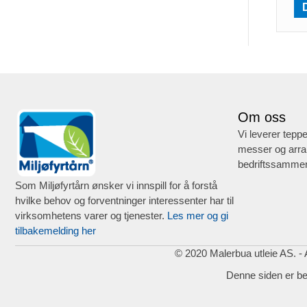
Om oss
Vi leverer teppe
messer og arra
bedriftssammen
Som Miljøfyrtårn ønsker vi innspill for å forstå
hvilke behov og forventninger interessenter har til
virksomhetens varer og tjenester.
Les mer og gi
tilbakemelding her
© 2020 Malerbua utleie AS. - A
Denne siden er b