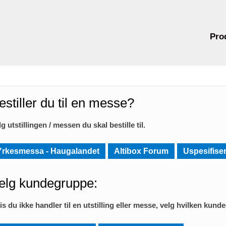
Pro
estiller du til en messe?
lg utstillingen / messen du skal bestille til.
Yrkesmessa - Haugalandet
Altibox Forum
Uspesifiser
elg kundegruppe:
is du ikke handler til en utstilling eller messe, velg hvilken kund