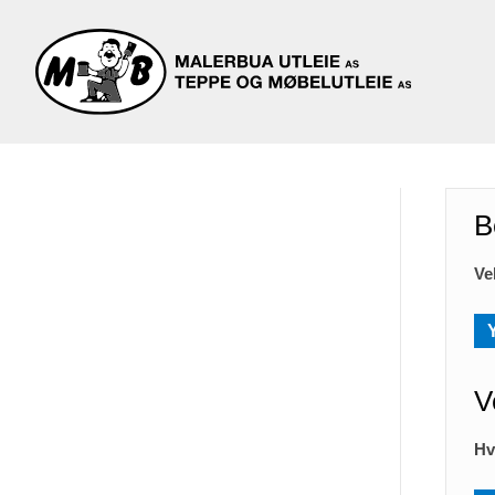
B
Ve
V
Hv