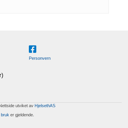
Personvern
r)
 Nettside utviket av
HjelsethAS
 bruk
er gjeldende.