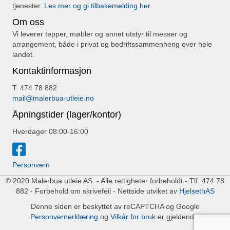
tjenester.
Les mer og gi tilbakemelding her
Om oss
Vi leverer tepper, møbler og annet utstyr til messer og
arrangement, både i privat og bedriftssammenheng over hele
landet.
Kontaktinformasjon
T: 474 78 882
mail@malerbua-utleie.no
Åpningstider (lager/kontor)
Hverdager 08:00-16:00
Personvern
© 2020 Malerbua utleie AS. - Alle rettigheter forbeholdt - Tlf. 474 78
882 - Forbehold om skrivefeil - Nettside utviket av
HjelsethAS
Denne siden er beskyttet av reCAPTCHA og Google
Personvernerklæring
og
Vilkår for bruk
er gjeldende.