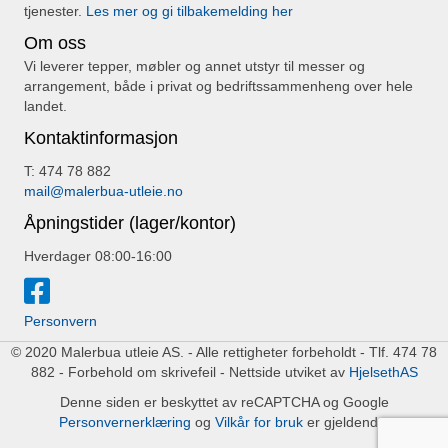
tjenester.
Les mer og gi tilbakemelding her
Om oss
Vi leverer tepper, møbler og annet utstyr til messer og
arrangement, både i privat og bedriftssammenheng over hele
landet.
Kontaktinformasjon
T: 474 78 882
mail@malerbua-utleie.no
Åpningstider (lager/kontor)
Hverdager 08:00-16:00
Personvern
© 2020 Malerbua utleie AS. - Alle rettigheter forbeholdt - Tlf. 474 78
882 - Forbehold om skrivefeil - Nettside utviket av
HjelsethAS
Denne siden er beskyttet av reCAPTCHA og Google
Personvernerklæring
og
Vilkår for bruk
er gjeldende.