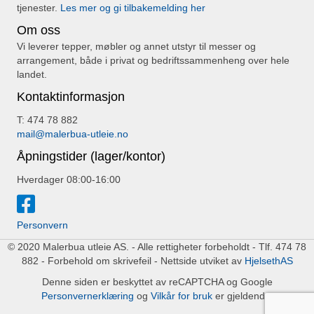
tjenester.
Les mer og gi tilbakemelding her
Om oss
Vi leverer tepper, møbler og annet utstyr til messer og
arrangement, både i privat og bedriftssammenheng over hele
landet.
Kontaktinformasjon
T: 474 78 882
mail@malerbua-utleie.no
Åpningstider (lager/kontor)
Hverdager 08:00-16:00
Personvern
© 2020 Malerbua utleie AS. - Alle rettigheter forbeholdt - Tlf. 474 78
882 - Forbehold om skrivefeil - Nettside utviket av
HjelsethAS
Denne siden er beskyttet av reCAPTCHA og Google
Personvernerklæring
og
Vilkår for bruk
er gjeldende.