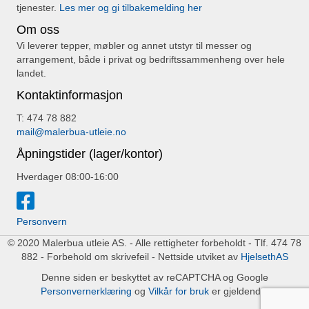
tjenester.
Les mer og gi tilbakemelding her
Om oss
Vi leverer tepper, møbler og annet utstyr til messer og
arrangement, både i privat og bedriftssammenheng over hele
landet.
Kontaktinformasjon
T: 474 78 882
mail@malerbua-utleie.no
Åpningstider (lager/kontor)
Hverdager 08:00-16:00
Personvern
© 2020 Malerbua utleie AS. - Alle rettigheter forbeholdt - Tlf. 474 78
882 - Forbehold om skrivefeil - Nettside utviket av
HjelsethAS
Denne siden er beskyttet av reCAPTCHA og Google
Personvernerklæring
og
Vilkår for bruk
er gjeldende.