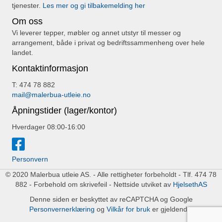
tjenester.
Les mer og gi tilbakemelding her
Om oss
Vi leverer tepper, møbler og annet utstyr til messer og
arrangement, både i privat og bedriftssammenheng over hele
landet.
Kontaktinformasjon
T: 474 78 882
mail@malerbua-utleie.no
Åpningstider (lager/kontor)
Hverdager 08:00-16:00
Personvern
© 2020 Malerbua utleie AS. - Alle rettigheter forbeholdt - Tlf. 474 78
882 - Forbehold om skrivefeil - Nettside utviket av
HjelsethAS
Denne siden er beskyttet av reCAPTCHA og Google
Personvernerklæring
og
Vilkår for bruk
er gjeldende.