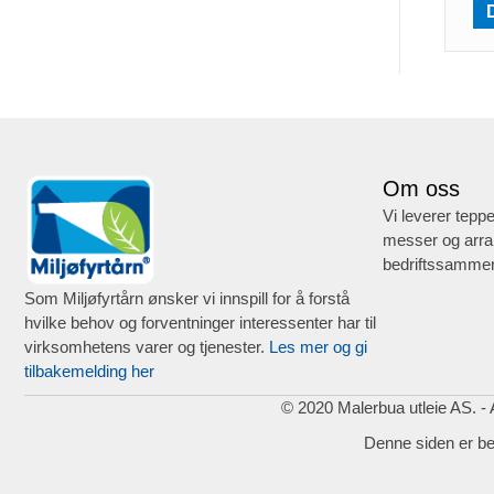
Om oss
Vi leverer teppe
messer og arra
bedriftssammen
Som Miljøfyrtårn ønsker vi innspill for å forstå
hvilke behov og forventninger interessenter har til
virksomhetens varer og tjenester.
Les mer og gi
tilbakemelding her
© 2020 Malerbua utleie AS. - A
Denne siden er b