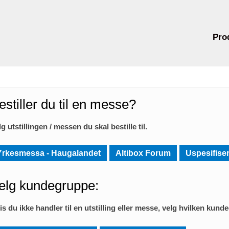
Pro
estiller du til en messe?
lg utstillingen / messen du skal bestille til.
Yrkesmessa - Haugalandet
Altibox Forum
Uspesifiser
elg kundegruppe:
is du ikke handler til en utstilling eller messe, velg hvilken kund