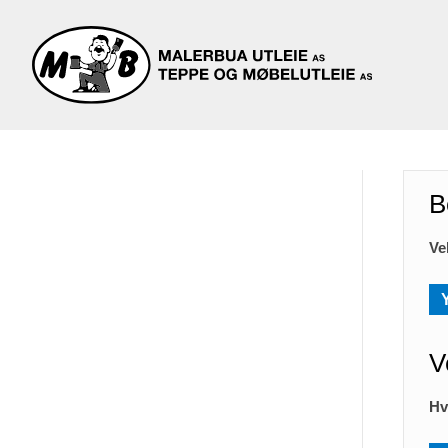
B
Ve
V
Hv