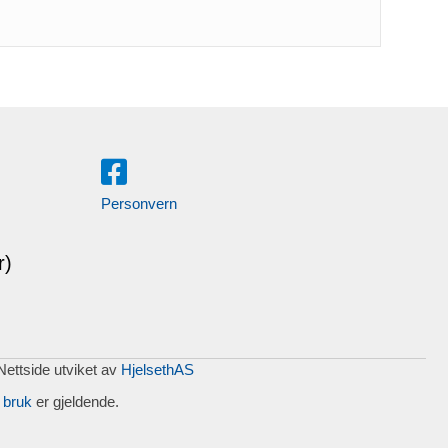
Personvern
r)
 Nettside utviket av
HjelsethAS
 bruk
er gjeldende.