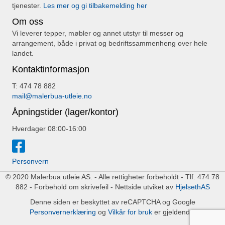
tjenester.
Les mer og gi tilbakemelding her
Om oss
Vi leverer tepper, møbler og annet utstyr til messer og
arrangement, både i privat og bedriftssammenheng over hele
landet.
Kontaktinformasjon
T: 474 78 882
mail@malerbua-utleie.no
Åpningstider (lager/kontor)
Hverdager 08:00-16:00
Personvern
© 2020 Malerbua utleie AS. - Alle rettigheter forbeholdt - Tlf. 474 78
882 - Forbehold om skrivefeil - Nettside utviket av
HjelsethAS
Denne siden er beskyttet av reCAPTCHA og Google
Personvernerklæring
og
Vilkår for bruk
er gjeldende.