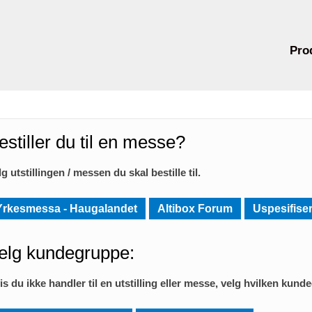
Pro
estiller du til en messe?
lg utstillingen / messen du skal bestille til.
Yrkesmessa - Haugalandet
Altibox Forum
Uspesifiser
elg kundegruppe:
is du ikke handler til en utstilling eller messe, velg hvilken kund