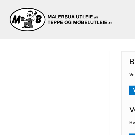
B
Ve
V
Hv