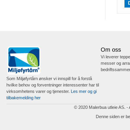
Om oss
Vi leverer teppe
messer og arra
bedriftssammen
Som Miljøfyrtårn ønsker vi innspill for å forstå
hvilke behov og forventninger interessenter har til
virksomhetens varer og tjenester.
Les mer og gi
tilbakemelding her
© 2020 Malerbua utleie AS. - A
Denne siden er b