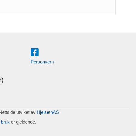
Personvern
r)
 Nettside utviket av
HjelsethAS
 bruk
er gjeldende.