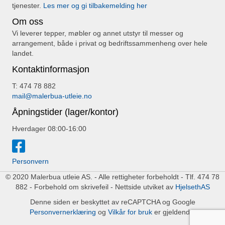
tjenester.
Les mer og gi tilbakemelding her
Om oss
Vi leverer tepper, møbler og annet utstyr til messer og
arrangement, både i privat og bedriftssammenheng over hele
landet.
Kontaktinformasjon
T: 474 78 882
mail@malerbua-utleie.no
Åpningstider (lager/kontor)
Hverdager 08:00-16:00
Personvern
© 2020 Malerbua utleie AS. - Alle rettigheter forbeholdt - Tlf. 474 78
882 - Forbehold om skrivefeil - Nettside utviket av
HjelsethAS
Denne siden er beskyttet av reCAPTCHA og Google
Personvernerklæring
og
Vilkår for bruk
er gjeldende.