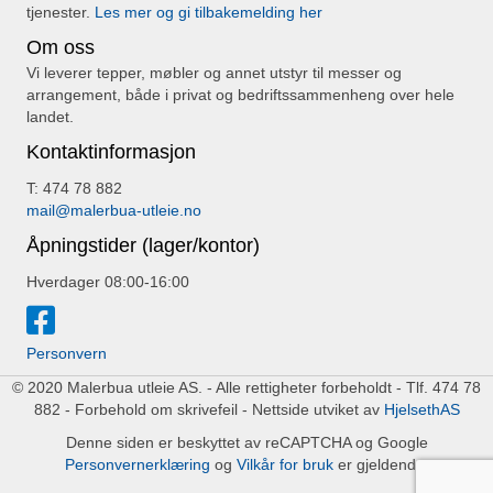
tjenester.
Les mer og gi tilbakemelding her
Om oss
Vi leverer tepper, møbler og annet utstyr til messer og
arrangement, både i privat og bedriftssammenheng over hele
landet.
Kontaktinformasjon
T: 474 78 882
mail@malerbua-utleie.no
Åpningstider (lager/kontor)
Hverdager 08:00-16:00
Personvern
© 2020 Malerbua utleie AS. - Alle rettigheter forbeholdt - Tlf. 474 78
882 - Forbehold om skrivefeil - Nettside utviket av
HjelsethAS
Denne siden er beskyttet av reCAPTCHA og Google
Personvernerklæring
og
Vilkår for bruk
er gjeldende.