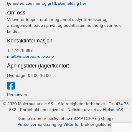
tjenester.
Les mer og gi tilbakemelding her
Om oss
Vi leverer tepper, møbler og annet utstyr til messer og
arrangement, både i privat og bedriftssammenheng over hele
landet.
Kontaktinformasjon
T: 474 78 882
mail@malerbua-utleie.no
Åpningstider (lager/kontor)
Hverdager 08:00-16:00
Personvern
© 2020 Malerbua utleie AS. - Alle rettigheter forbeholdt - Tlf. 474 78
882 - Forbehold om skrivefeil - Nettside utviket av
HjelsethAS
Denne siden er beskyttet av reCAPTCHA og Google
Personvernerklæring
og
Vilkår for bruk
er gjeldende.