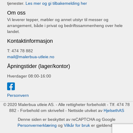
tjenester.
Les mer og gi tilbakemelding her
Om oss
Vi leverer tepper, møbler og annet utstyr til messer og
arrangement, både i privat og bedriftssammenheng over hele
landet.
Kontaktinformasjon
T: 474 78 882
mail@malerbua-utleie.no
Åpningstider (lager/kontor)
Hverdager 08:00-16:00
Personvern
© 2020 Malerbua utleie AS. - Alle rettigheter forbeholdt - Tlf. 474 78
882 - Forbehold om skrivefeil - Nettside utviket av
HjelsethAS
Denne siden er beskyttet av reCAPTCHA og Google
Personvernerklæring
og
Vilkår for bruk
er gjeldende.