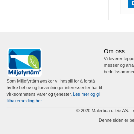
Om oss
Vi leverer teppe
messer og arra
bedriftssammen
Som Miljøfyrtårn ønsker vi innspill for å forstå
hvilke behov og forventninger interessenter har til
virksomhetens varer og tjenester.
Les mer og gi
tilbakemelding her
© 2020 Malerbua utleie AS. - A
Denne siden er b