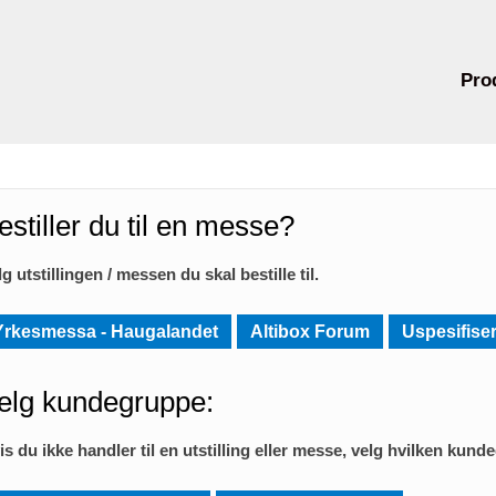
Pro
estiller du til en messe?
lg utstillingen / messen du skal bestille til.
Yrkesmessa - Haugalandet
Altibox Forum
Uspesifiser
elg kundegruppe:
is du ikke handler til en utstilling eller messe, velg hvilken kund