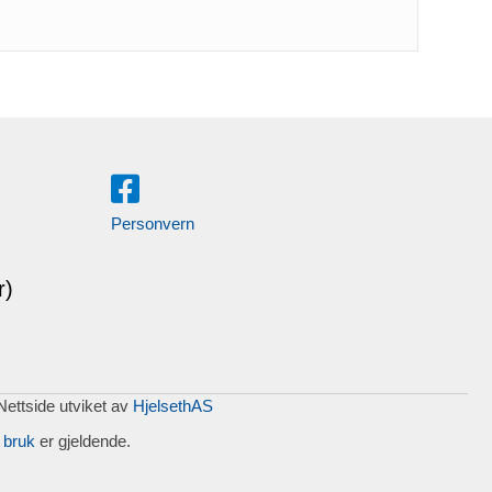
Personvern
r)
 Nettside utviket av
HjelsethAS
 bruk
er gjeldende.