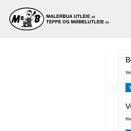
B
Ve
V
Hv