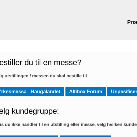
Pro
estiller du til en messe?
lg utstillingen / messen du skal bestille til.
Yrkesmessa - Haugalandet
Altibox Forum
Uspesifiser
elg kundegruppe:
is du ikke handler til en utstilling eller messe, velg hvilken kund