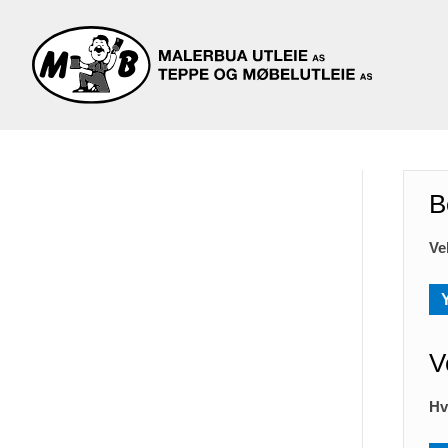
B
Ve
V
Hv