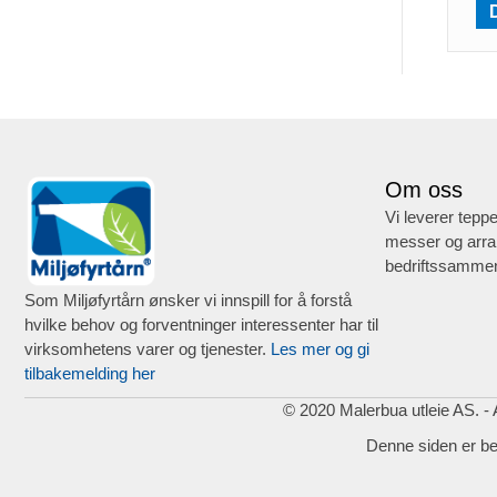
Om oss
Vi leverer teppe
messer og arra
bedriftssammen
Som Miljøfyrtårn ønsker vi innspill for å forstå
hvilke behov og forventninger interessenter har til
virksomhetens varer og tjenester.
Les mer og gi
tilbakemelding her
© 2020 Malerbua utleie AS. - A
Denne siden er b