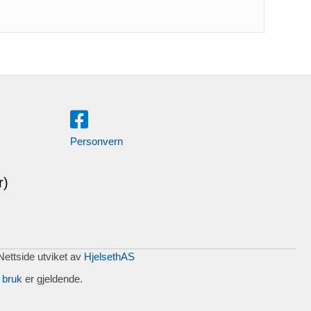
Personvern
r)
 Nettside utviket av
HjelsethAS
 bruk
er gjeldende.