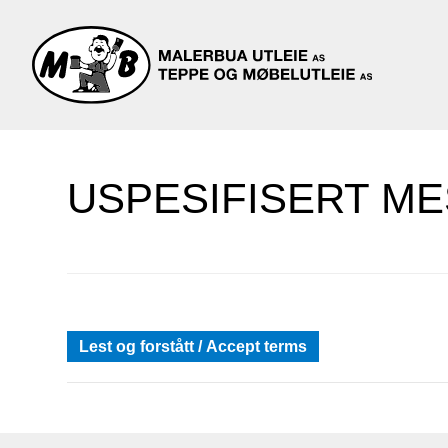
USPESIFISERT ME
Siste frist for å bestille
Lest og forstått / Accept terms