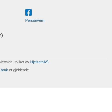
Personvern
r)
 Nettside utviket av
HjelsethAS
 bruk
er gjeldende.