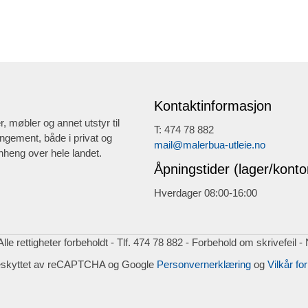
Kontaktinformasjon
r, møbler og annet utstyr til
T: 474 78 882
ngement, både i privat og
mail@malerbua-utleie.no
heng over hele landet.
Åpningstider (lager/konto
Hverdager 08:00-16:00
lle rettigheter forbeholdt - Tlf. 474 78 882 - Forbehold om skrivefeil -
eskyttet av reCAPTCHA og Google
Personvernerklæring
og
Vilkår for