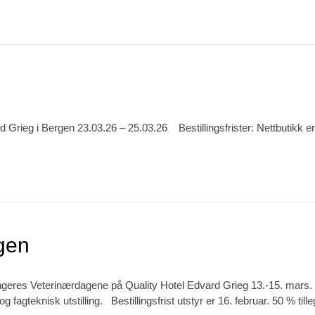
rieg i Bergen 23.03.26 – 25.03.26 Bestillingsfrister: Nettbutikk er åpe
gen
eres Veterinærdagene på Quality Hotel Edvard Grieg 13.-15. mars. De
fagteknisk utstilling. Bestillingsfrist utstyr er 16. februar. 50 % tille